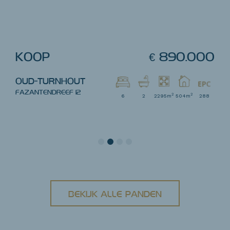
000
KOOP
€ 890.000
K
OUD-TURNHOUT
BE
FAZANTENDREEF 12
MID
2
2
60-
6
2
2295m
504m
288
60
BEKIJK ALLE PANDEN