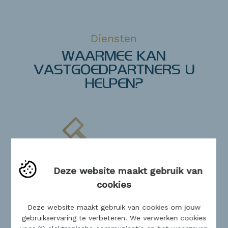
Diensten
WAARMEE KAN
VASTGOEDPARTNERS U
HELPEN?
Deze website maakt gebruik van
Vastgoed kopen
cookies
Of u nu op zoek bent naar uw
L
Deze website maakt gebruik van cookies om jouw
allereerste eigen stek of naar
gebruikservaring te verbeteren. We verwerken cookies
een huis dat beter bij uw