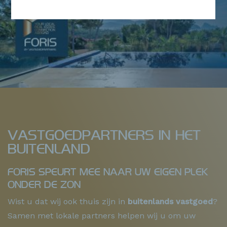
VASTGOEDPARTNERS IN HET
BUITENLAND
FORIS SPEURT MEE NAAR UW EIGEN PLEK
ONDER DE ZON
Wist u dat wij ook thuis zijn in
buitenlands vastgoed
?
Samen met lokale partners helpen wij u om uw