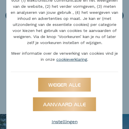
voor (1) elektronische communicatie en het weergeven
huidige noden past: tussen
van de website, (2) het verder vormgeven, (3) meten
en analyseren van jouw gebruik , (4) het weergeven van
onze panden vindt u
h
inhoud en advertenties op maat. Je kan er (met
gegarandeerd iets naar uw
uitzondering van de essentiële cookies) per categorie
zin.
voor kiezen het gebruik van cookies te aanvaarden of
weigeren. Via de knop ‘Voorkeuren’ kan je nu of later
zelf je voorkeuren instellen of wijzigen.
Meer informatie over de verwerking van cookies vind je
in onze
cookieverklaring
.
WEIGER ALLE
AANVAARD ALLE
Instellingen