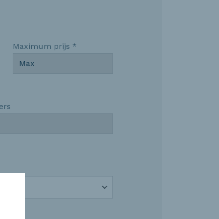
Maximum prijs *
ers