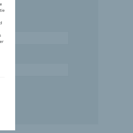
e
tie
d
s
er