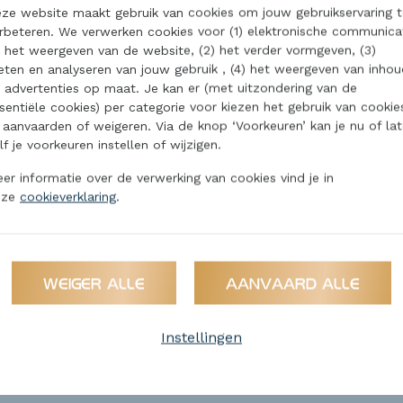
UW CONTACTGEGEVENS
ze website maakt gebruik van cookies om jouw gebruikservaring t
rbeteren. We verwerken cookies voor (1) elektronische communica
 het weergeven van de website, (2) het verder vormgeven, (3)
ten en analyseren van jouw gebruik , (4) het weergeven van inhou
 advertenties op maat. Je kan er (met uitzondering van de
sentiële cookies) per categorie voor kiezen het gebruik van cookie
 aanvaarden of weigeren. Via de knop ‘Voorkeuren’ kan je nu of lat
lf je voorkeuren instellen of wijzigen.
Telefoonnummer *
er informatie over de verwerking van cookies vind je in
nze
cookieverklaring
.
HOU ME OP DE HOOGTE
WEIGER ALLE
AANVAARD ALLE
Instellingen