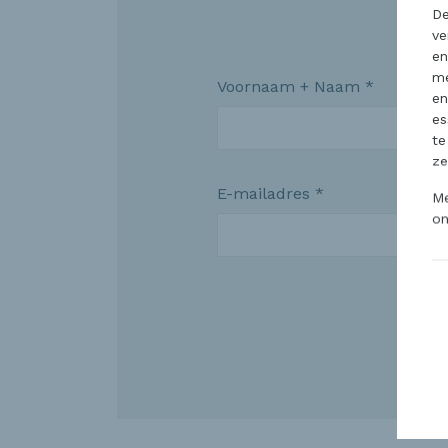
De
ve
en
me
Voornaam + Naam *
en
es
te
ze
E-mailadres *
Me
o