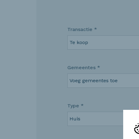
Transactie *
Te koop
Gemeentes *
Voeg gemeentes toe
Type *
Huis