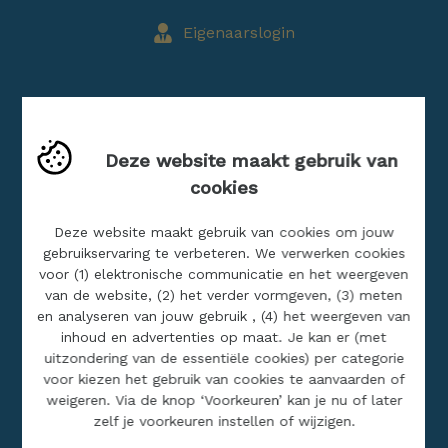
Eigenaarslogin
Blog
Deze website maakt gebruik van
Buitenland
cookies
Jobs
Realisaties
Deze website maakt gebruik van cookies om jouw
gebruikservaring te verbeteren. We verwerken cookies
voor (1) elektronische communicatie en het weergeven
SITEMAP
van de website, (2) het verder vormgeven, (3) meten
en analyseren van jouw gebruik , (4) het weergeven van
inhoud en advertenties op maat. Je kan er (met
Home
uitzondering van de essentiële cookies) per categorie
Ons aanbod
voor kiezen het gebruik van cookies te aanvaarden of
weigeren. Via de knop ‘Voorkeuren’ kan je nu of later
Over ons
zelf je voorkeuren instellen of wijzigen.
Contact