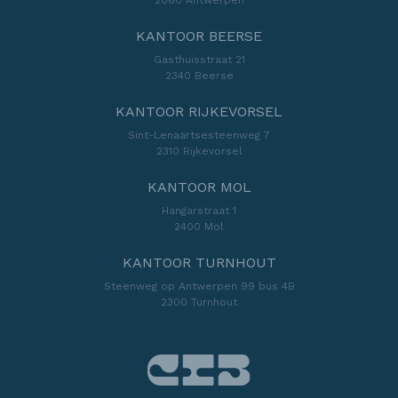
KANTOOR BEERSE
Gasthuisstraat 21
2340 Beerse
KANTOOR RIJKEVORSEL
Sint-Lenaartsesteenweg 7
2310 Rijkevorsel
KANTOOR MOL
Hangarstraat 1
2400 Mol
KANTOOR TURNHOUT
Steenweg op Antwerpen 99 bus 4B
2300 Turnhout