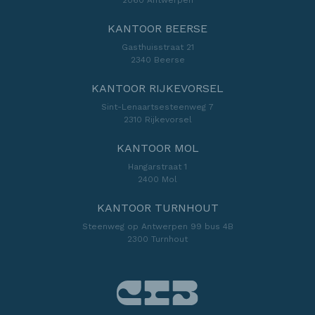
KANTOOR BEERSE
Gasthuisstraat 21
2340 Beerse
KANTOOR RIJKEVORSEL
Sint-Lenaartsesteenweg 7
2310 Rijkevorsel
KANTOOR MOL
Hangarstraat 1
2400 Mol
KANTOOR TURNHOUT
Steenweg op Antwerpen 99 bus 4B
2300 Turnhout