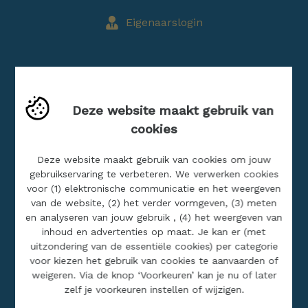
Eigenaarslogin
Blog
Deze website maakt gebruik van
Buitenland
cookies
Jobs
Realisaties
Deze website maakt gebruik van cookies om jouw
gebruikservaring te verbeteren. We verwerken cookies
voor (1) elektronische communicatie en het weergeven
SITEMAP
van de website, (2) het verder vormgeven, (3) meten
en analyseren van jouw gebruik , (4) het weergeven van
inhoud en advertenties op maat. Je kan er (met
Home
uitzondering van de essentiële cookies) per categorie
Ons aanbod
voor kiezen het gebruik van cookies te aanvaarden of
weigeren. Via de knop ‘Voorkeuren’ kan je nu of later
Over ons
zelf je voorkeuren instellen of wijzigen.
Contact