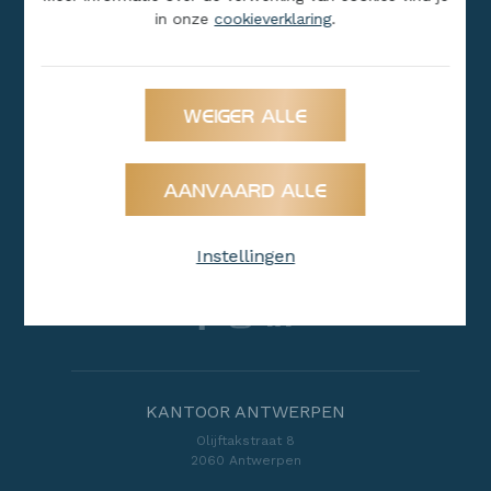
in onze
cookieverklaring
.
Niet gevonden wat u zoekt?
WEIGER ALLE
HELP ME ZOEKEN
AANVAARD ALLE
Instellingen
Volg ons
KANTOOR ANTWERPEN
Olijftakstraat 8
2060 Antwerpen