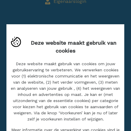
Eigenaarslogin
Blog
Buitenland
Deze website maakt gebruik van
Jobs
cookies
Realisaties
Deze website maakt gebruik van cookies om jouw
gebruikservaring te verbeteren. We verwerken cookies
SITEMAP
voor (1) elektronische communicatie en het weergeven
van de website, (2) het verder vormgeven, (3) meten
en analyseren van jouw gebruik , (4) het weergeven van
Home
inhoud en advertenties op maat. Je kan er (met
Ons aanbod
uitzondering van de essentiële cookies) per categorie
voor kiezen het gebruik van cookies te aanvaarden of
Over ons
weigeren. Via de knop ‘Voorkeuren’ kan je nu of later
Contact
zelf je voorkeuren instellen of wijzigen.
Gratis schatting
Meer informatie over de verwerking van cookies vind je