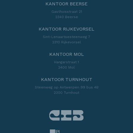
KANTOOR BEERSE
Gasthuisstraat 21
2340 Beerse
KANTOOR RIJKEVORSEL
Sint-Lenaartsesteenweg 7
2310 Rijkevorsel
KANTOOR MOL
Hangarstraat 1
2400 Mol
KANTOOR TURNHOUT
Steenweg op Antwerpen 99 bus 4B
2300 Turnhout