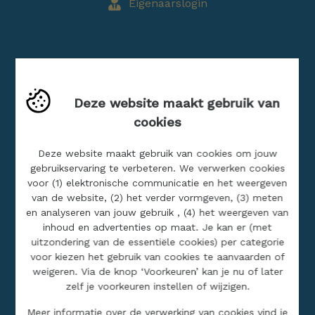
Eigenaarslogin
Blog
Buitenland
Deze website maakt gebruik van
Jobs
cookies
Realisaties
Deze website maakt gebruik van cookies om jouw
gebruikservaring te verbeteren. We verwerken cookies
SITEMAP
voor (1) elektronische communicatie en het weergeven
van de website, (2) het verder vormgeven, (3) meten
en analyseren van jouw gebruik , (4) het weergeven van
Home
inhoud en advertenties op maat. Je kan er (met
Ons aanbod
uitzondering van de essentiële cookies) per categorie
voor kiezen het gebruik van cookies te aanvaarden of
Over ons
weigeren. Via de knop ‘Voorkeuren’ kan je nu of later
Contact
zelf je voorkeuren instellen of wijzigen.
Gratis schatting
Meer informatie over de verwerking van cookies vind je