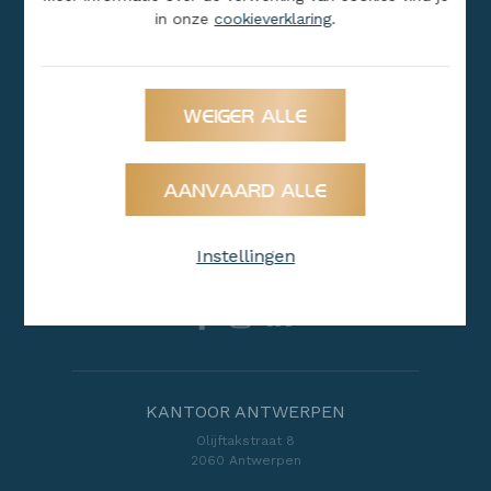
in onze
cookieverklaring
.
Niet gevonden wat u zoekt?
WEIGER ALLE
HELP ME ZOEKEN
AANVAARD ALLE
Instellingen
Volg ons
KANTOOR ANTWERPEN
Olijftakstraat 8
2060 Antwerpen