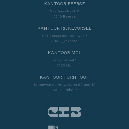
KANTOOR BEERSE
Gasthuisstraat 21
2340 Beerse
KANTOOR RIJKEVORSEL
Sint-Lenaartsesteenweg 7
2310 Rijkevorsel
KANTOOR MOL
Hangarstraat 1
2400 Mol
KANTOOR TURNHOUT
Steenweg op Antwerpen 99 bus 4B
2300 Turnhout