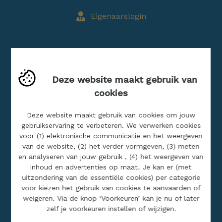
Eigenaarslogin
Blog
Deze website maakt gebruik van
Buitenland
cookies
Jobs
Realisaties
Deze website maakt gebruik van cookies om jouw
gebruikservaring te verbeteren. We verwerken cookies
voor (1) elektronische communicatie en het weergeven
SITEMAP
van de website, (2) het verder vormgeven, (3) meten
en analyseren van jouw gebruik , (4) het weergeven van
inhoud en advertenties op maat. Je kan er (met
Home
uitzondering van de essentiële cookies) per categorie
Ons aanbod
voor kiezen het gebruik van cookies te aanvaarden of
weigeren. Via de knop ‘Voorkeuren’ kan je nu of later
Over ons
zelf je voorkeuren instellen of wijzigen.
Contact