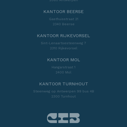
KANTOOR BEERSE
Gasthuisstraat 21
2340 Beerse
KANTOOR RIJKEVORSEL
Sint-Lenaartsesteenweg 7
2310 Rijkevorsel
KANTOOR MOL
Hangarstraat 1
2400 Mol
KANTOOR TURNHOUT
Steenweg op Antwerpen 99 bus 4B
2300 Turnhout