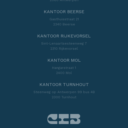
KANTOOR BEERSE
Gasthuisstraat 21
2340 Beerse
KANTOOR RIJKEVORSEL
Sint-Lenaartsesteenweg 7
2310 Rijkevorsel
KANTOOR MOL
Hangarstraat 1
2400 Mol
KANTOOR TURNHOUT
Steenweg op Antwerpen 99 bus 4B
2300 Turnhout