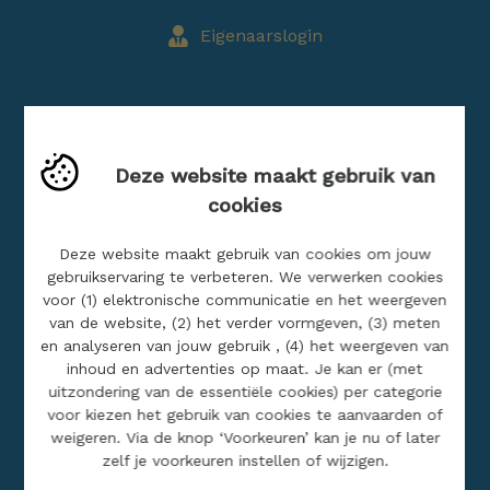
Eigenaarslogin
Blog
Deze website maakt gebruik van
Buitenland
cookies
Jobs
Realisaties
Deze website maakt gebruik van cookies om jouw
gebruikservaring te verbeteren. We verwerken cookies
voor (1) elektronische communicatie en het weergeven
SITEMAP
van de website, (2) het verder vormgeven, (3) meten
en analyseren van jouw gebruik , (4) het weergeven van
inhoud en advertenties op maat. Je kan er (met
Home
uitzondering van de essentiële cookies) per categorie
Ons aanbod
voor kiezen het gebruik van cookies te aanvaarden of
weigeren. Via de knop ‘Voorkeuren’ kan je nu of later
Over ons
zelf je voorkeuren instellen of wijzigen.
Contact