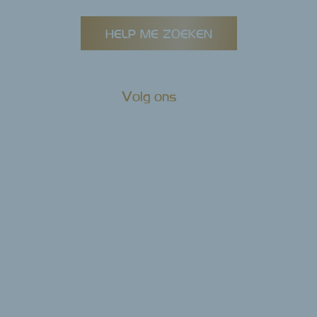
HELP ME ZOEKEN
Volg ons
KANTOOR ANTWERPEN
Olijftakstraat 8
2060 Antwerpen
KANTOOR BEERSE
Gasthuisstraat 21
2340 Beerse
KANTOOR RIJKEVORSEL