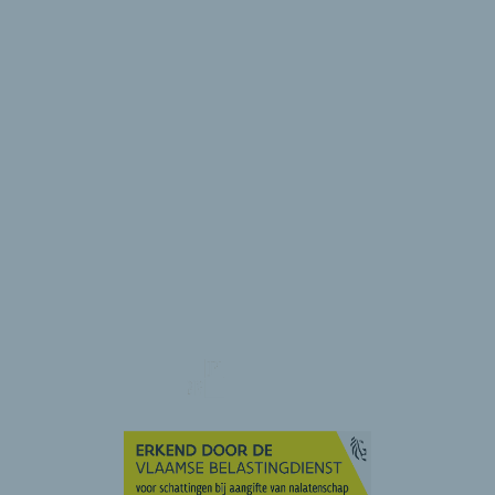
Sint-Lenaartsesteenweg 7
2310 Rijkevorsel
KANTOOR MOL
Hangarstraat 1
2400 Mol
KANTOOR TURNHOUT
Steenweg op Antwerpen 99 bus 4B
2300 Turnhout