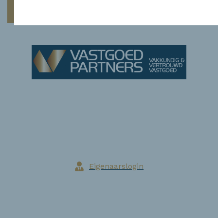
03 314 12 60
014 61 61 64
info@vastgoedpartners.be
www.vastgoedpartners.be
Eigenaarslogin
Blog