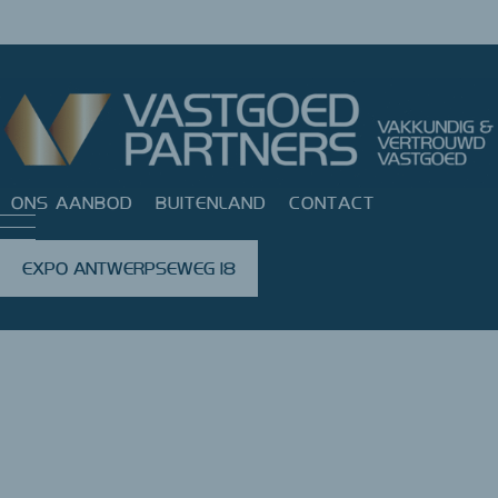
ONS AANBOD
BUITENLAND
CONTACT
EXPO ANTWERPSEWEG 18
Vastgoedpartners Beerse
Gasthuisstraat 21, 2340 Beerse
Telefoonnummer
014
E-
info@vastgo