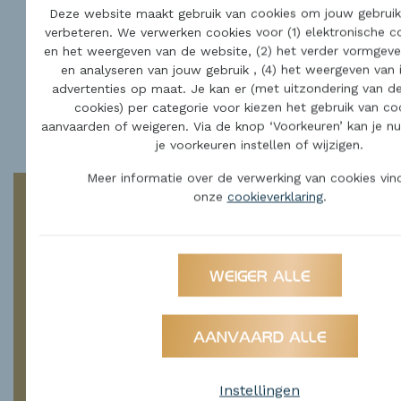
info
Deze website maakt gebruik van cookies om jouw gebruiks
verbeteren. We verwerken cookies voor (1) elektronische 
Voorkooprecht:
nee
en het weergeven van de website, (2) het verder vormgeve
en analyseren van jouw gebruik , (4) het weergeven van
Dagvaarding:
nee
advertenties op maat. Je kan er (met uitzondering van de
Dagvaarding:
nee
cookies) per categorie voor kiezen het gebruik van co
Vonnissen:
nee
aanvaarden of weigeren. Via de knop ‘Voorkeuren’ kan je nu 
je voorkeuren instellen of wijzigen.
Meer informatie over de verwerking van cookies vind
onze
cookieverklaring
.
NIET GEVONDEN
WEIGER ALLE
WAT U ZOEKT?
AANVAARD ALLE
HOU ME OP DE HOOGTE
Instellingen