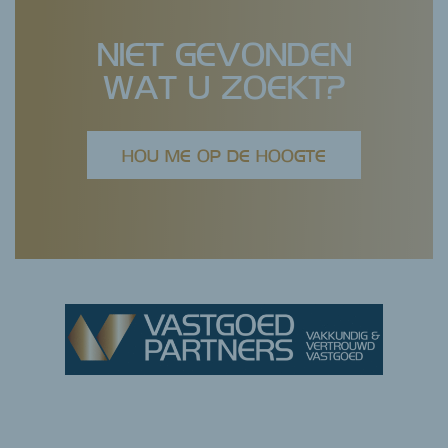
NIET GEVONDEN
WAT U ZOEKT?
HOU ME OP DE HOOGTE
03 314 12 60
014 61 61 64