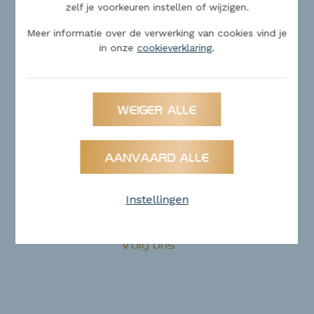
zelf je voorkeuren instellen of wijzigen.
Over ons
Meer informatie over de verwerking van cookies vind je
Contact
in onze
cookieverklaring
.
Gratis schatting
Niet gevonden wat u zoekt?
WEIGER ALLE
AANVAARD ALLE
HELP ME ZOEKEN
Instellingen
Volg ons