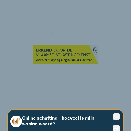
Gemaakt door:
Two Impress
Privacy policy
© Vastgoedpartners