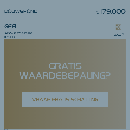
€ 179.000
BOUWGROND
GEEL
WINKELOMSEHEIDE
2
845m
169
BB
GRATIS
WAARDEBEPALING?
VRAAG GRATIS SCHATTING