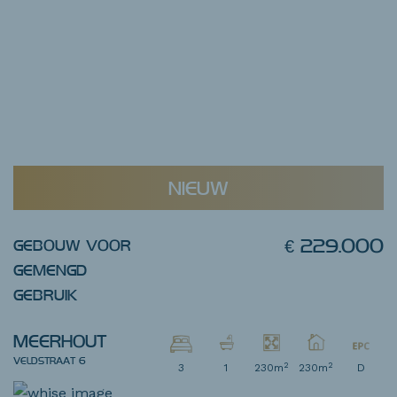
NIEUW
€ 229.000
GEBOUW VOOR
GEMENGD
GEBRUIK
MEERHOUT
VELDSTRAAT 6
2
2
3
1
230m
230m
D