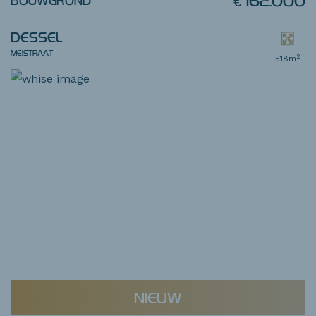
€ 162.000
BOUWGROND
DESSEL
MEISTRAAT
2
518m
NIEUW