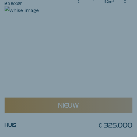
2
2
1
82m
C
169
B002R
NIEUW
€ 325.000
HUIS