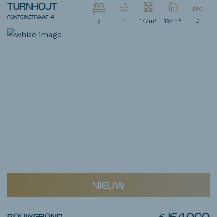
TURNHOUT
FONTEINSTRAAT 4
2
2
3
1
177m
167m
D
NIEUW
€ 164.000
BOUWGROND