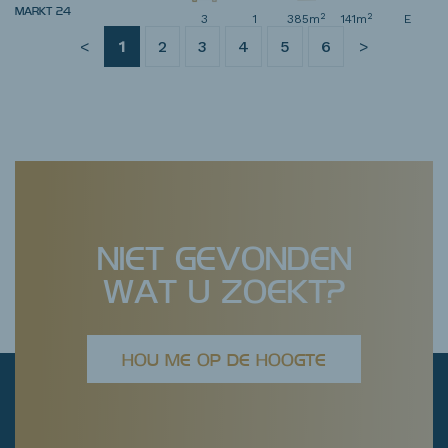
MARKT 24
2
2
3
1
385m
141m
E
<
1
2
3
4
5
6
>
NIET GEVONDEN
WAT U ZOEKT?
HOU ME OP DE HOOGTE